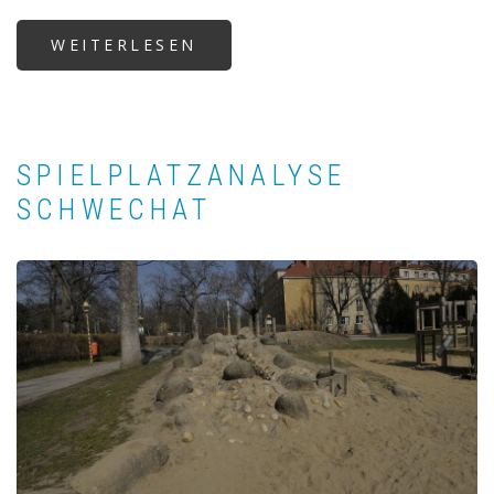
WEITERLESEN
ÜBER
MANUFABA
SPIELPLATZANALYSE
SCHWECHAT