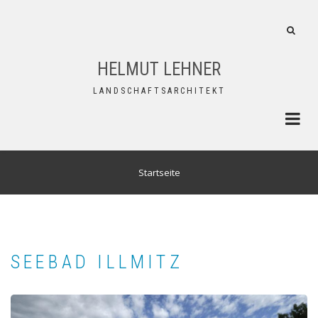
Direkt
zum
FA-
Inhalt
SEAR
DROP
HELMUT LEHNER
TRIG
LANDSCHAFTSARCHITEKT
PFADNAVIGATION
Startseite
SEEBAD ILLMITZ