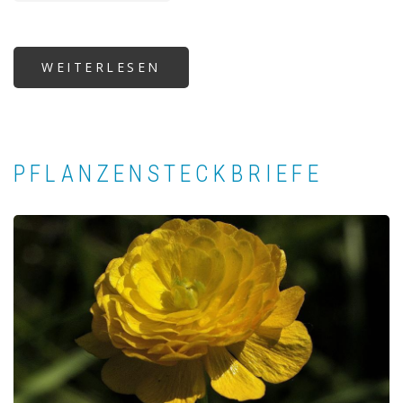
WEITERLESEN
ÜBER
FÜHRUNGEN
IM
HARRACHPARK
PFLANZENSTECKBRIEFE