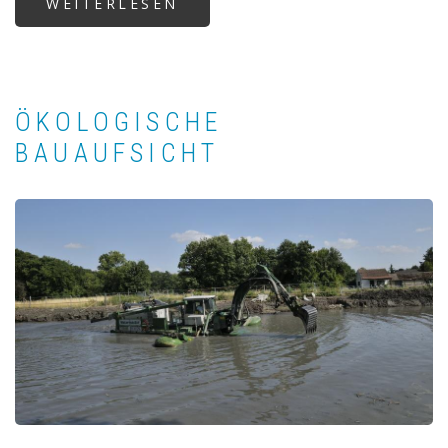
WEITERLESEN
ÜBER
SEEBAD
ILLMITZ
ÖKOLOGISCHE
BAUAUFSICHT