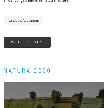
anwendungsorientierten Studie lauteten:
Landschaftsplanung
WEITERLESEN
ÜBER
SPIELPLATZANALYSE
SCHWECHAT
NATURA 2000