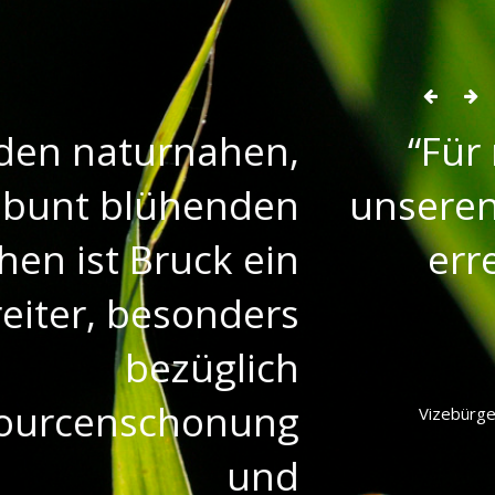
Für meine Fragen zu
unseren Bäumen immer
erreichbar - auch im
Urlaub.
VBGM. GEROLD EDER
Vizebürgermeister Großgemeinde Bruckneudorf-
Kaisersteinbruch