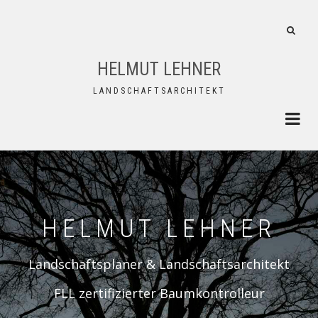
Direkt
zum
FA-
Inhalt
SEAR
DROP
HELMUT LEHNER
TRIG
LANDSCHAFTSARCHITEKT
HELMUT LEHNER
Landschaftsplaner & Landschaftsarchitekt
FLL zertifizierter Baumkontrolleur