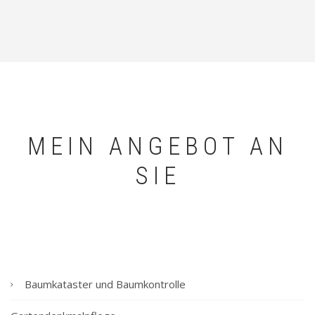
l
o
n
e
MEIN ANGEBOT AN
SIE
Baumkataster und Baumkontrolle