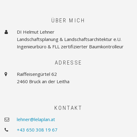
ÜBER MICH
DI Helmut Lehner
a
b
Landschaftsplanung & Landschaftsarchitektur e.U.
o
u
Ingenieurbüro & FLL zertifizierter Baumkontrolleur
t
ADRESSE
Raiffeisengürtel 62
a
d
2460 Bruck an der Leitha
d
r
e
s
s
KONTAKT
lehner@lelaplan.at
e
m
a
+43 650 308 19 67
p
i
h